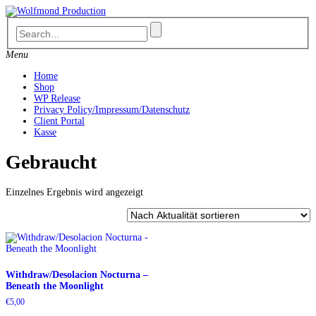
Skip
to
content
Menu
Home
Shop
WP Release
Privacy Policy/Impressum/Datenschutz
Client Portal
Kasse
Gebraucht
Einzelnes Ergebnis wird angezeigt
Withdraw/Desolacion Nocturna –
Beneath the Moonlight
€
5,00