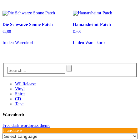
Die Schwarze Sonne Patch
Hamarsheimt Patch
€
5,00
€
5,00
In den Warenkorb
In den Warenkorb
WP Release
Vinyl
Shirts
CD
Tape
Warenkorb
Free dark wordpress theme
Translate »