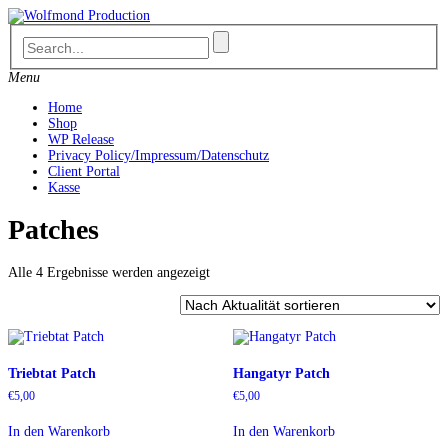
Skip
to
content
Menu
Home
Shop
WP Release
Privacy Policy/Impressum/Datenschutz
Client Portal
Kasse
Patches
Nach
Alle 4 Ergebnisse werden angezeigt
Aktualität
sortiert
Triebtat Patch
Hangatyr Patch
€
5,00
€
5,00
In den Warenkorb
In den Warenkorb