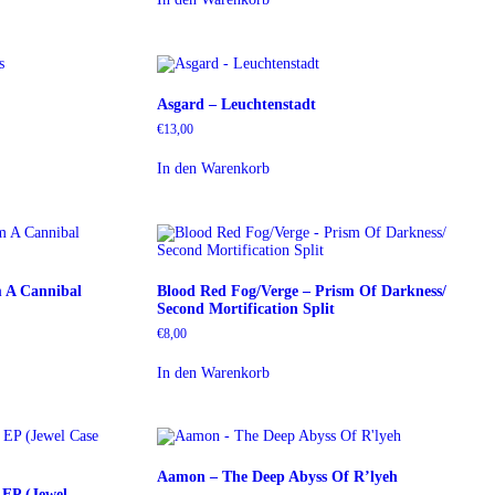
Asgard – Leuchtenstadt
€
13,00
In den Warenkorb
 A Cannibal
Blood Red Fog​/​Verge – Prism Of Darkness​/​
Second Mortification Split
€
8,00
In den Warenkorb
Aamon – The Deep Abyss Of R’lyeh
 EP (Jewel