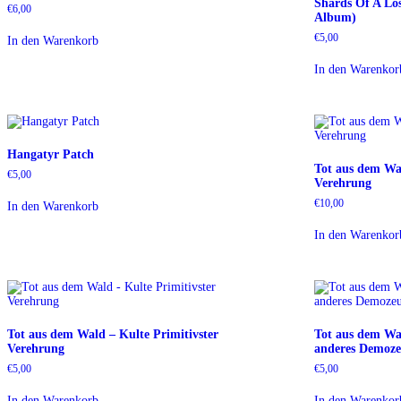
Shards Of A Lo
€
6,00
Album)
€
5,00
In den Warenkorb
In den Warenkor
Hangatyr Patch
Tot aus dem Wal
€
5,00
Verehrung
€
10,00
In den Warenkorb
In den Warenkor
Tot aus dem Wald – Kulte Primitivster
Tot aus dem Wa
Verehrung
anderes Demoze
€
5,00
€
5,00
In den Warenkorb
In den Warenkor