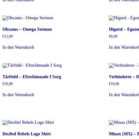
Obcasus – Omega Sermon
Higurd – Egoze
€
12,00
€
6,00
In den Warenkorb
In den Warenkor
Tårfödd – Efterlämnade I Sorg
Verhinderer – 
€
10,00
€
10,00
In den Warenkorb
In den Warenkor
Decibel Rebels Logo Shirt
Minax (MX) – 