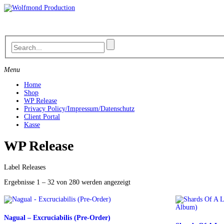
Skip
to
content
Menu
Home
Shop
WP Release
Privacy Policy/Impressum/Datenschutz
Client Portal
Kasse
WP Release
Label Releases
Nach
Ergebnisse 1 – 32 von 280 werden angezeigt
Aktualität
sortiert
Nagual – Excruciabilis (Pre-Order)