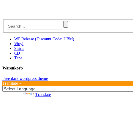
WP Release (Discount Code: UBM)
Vinyl
Shirts
CD
Tape
Warenkorb
Free dark wordpress theme
Translate »
Powered by
Translate