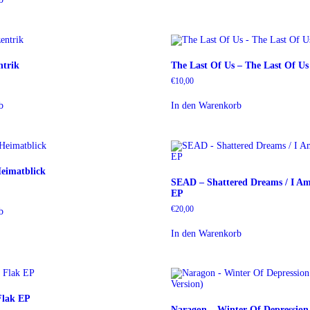
ntrik
The Last Of Us – The Last Of Us
€
10,00
b
In den Warenkorb
Heimatblick
SEAD – Shattered Dreams / I Am
EP
€
20,00
b
In den Warenkorb
Flak EP
Naragon – Winter Of Depression