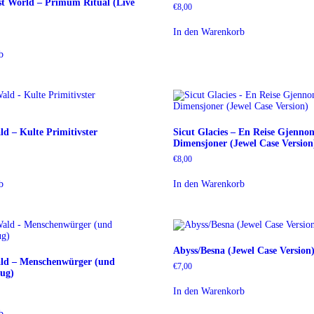
st World – Primum Ritual (Live
€
8,00
In den Warenkorb
b
d – Kulte Primitivster
Sicut Glacies – En Reise Gjenno
Dimensjoner (Jewel Case Version
€
8,00
b
In den Warenkorb
Abyss/Besna (Jewel Case Version
ld – Menschenwürger (und
€
7,00
ug)
In den Warenkorb
b