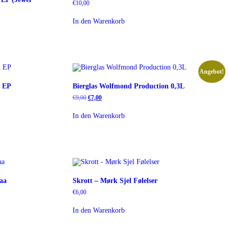
€
10,00
In den Warenkorb
Angebot!
h EP
Bierglas Wolfmond Production 0,3L
Ursprünglicher
Aktueller
€
9,00
€
7,00
Preis
Preis
war:
ist:
In den Warenkorb
€9,00
€7,00.
aa
Skrott – Mørk Sjel Følelser
€
6,00
In den Warenkorb