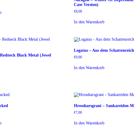
Case Version)
€
8,00
b
In den Warenkorb
Legatus – Aus dem Schattenreic
Redneck Black Metal (Jewel
€
9,00
In den Warenkorb
cked
Hrossharsgrani – Sankareiden M
€
7,00
b
In den Warenkorb