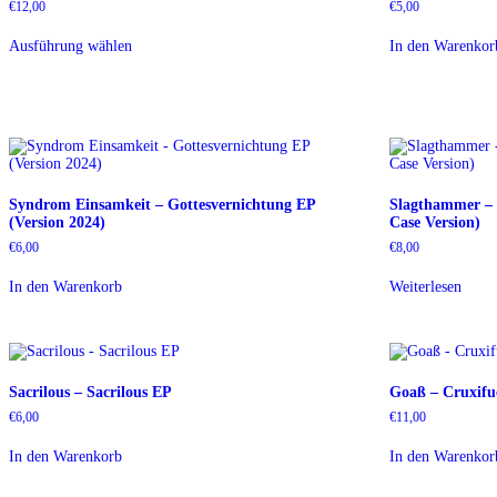
€
12,00
€
5,00
Dieses
Ausführung wählen
In den Warenkor
Produkt
weist
mehrere
Varianten
auf.
Die
Optionen
können
auf
Syndrom Einsamkeit – Gottesvernichtung EP
Slagthammer – 
der
(Version 2024)
Case Version)
Produktseite
gewählt
€
6,00
€
8,00
werden
In den Warenkorb
Weiterlesen
Sacrilous – Sacrilous EP
Goaß – Cruxifu
€
6,00
€
11,00
In den Warenkorb
In den Warenkor