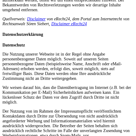
aufmerksam werden, bitten wir um einen entsprechenden Hinweis. Bei
Bekanntwerden von Rechtsverletzungen werden wir derartige Inhalte
umgehend entfernen.
Quellverweis:
Disclaimer
von eRecht24, dem Portal zum Internetrecht von
Rechtsanwalt Sören Siebert,
Disclaimer eRecht24
Datenschutzerklärung
Datenschutz
Die Nutzung unserer Webseite ist in der Regel ohne Angabe
personenbezogener Daten möglich. Soweit auf unseren Seiten
personenbezogene Daten (beispielsweise Name, Anschrift oder eMail-
Adressen) erhoben werden, erfolgt dies, soweit möglich, stets auf
freiwilliger Basis. Diese Daten werden ohne Ihre ausdrückliche
Zustimmung nicht an Dritte weitergegeben.
Wir weisen darauf hin, dass die Datenübertragung im Internet (z.B. bei der
Kommunikation per E-Mail) Sicherheitslücken aufweisen kann. Ein
lückenloser Schutz der Daten vor dem Zugriff durch Dritte ist nicht
möglich.
Der Nutzung von im Rahmen der Impressumspflicht veröffentlichten
Kontaktdaten durch Dritte zur Übersendung von nicht ausdrücklich
angeforderter Werbung und Informationsmaterialien wird hiermit
ausdrücklich widersprochen. Die Betreiber der Seiten behalten sich
ausdrücklich rechtliche Schritte im Falle der unverlangten Zusendung von
Werbeinformationen, etwa durch Spam-Mails, vor.