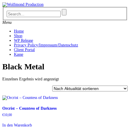
Skip
to
content
Menu
Home
Shop
WP Release
Privacy Policy/Impressum/Datenschutz
Client Portal
Kasse
Black Metal
Einzelnes Ergebnis wird angezeigt
Orcrist ‎– Countess of Darkness
€
10,00
In den Warenkorb