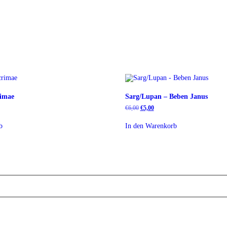
rimae
Sarg/Lupan – Beben Janus
Ursprünglicher
Aktueller
€
6,00
€
5,00
Preis
Preis
war:
ist:
b
In den Warenkorb
€6,00
€5,00.