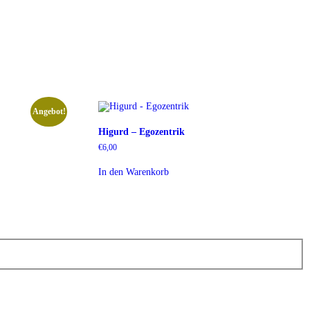
Angebot!
Higurd – Egozentrik
€
6,00
In den Warenkorb