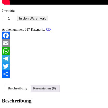
6 vorrätig
Ad-
In den Warenkorb
hoC
-
Nonkonform
Artikelnummer:
317
Kategorie:
CD
Menge
Facebook
Email
WhatsApp
Telegram
Twitter
Teilen
Beschreibung
Rezensionen (0)
Beschreibung