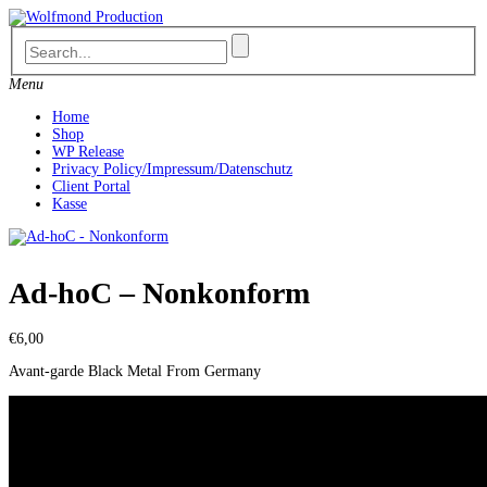
Skip
to
content
Menu
Home
Shop
WP Release
Privacy Policy/Impressum/Datenschutz
Client Portal
Kasse
Ad-hoC – Nonkonform
€
6,00
Avant-garde Black Metal From Germany