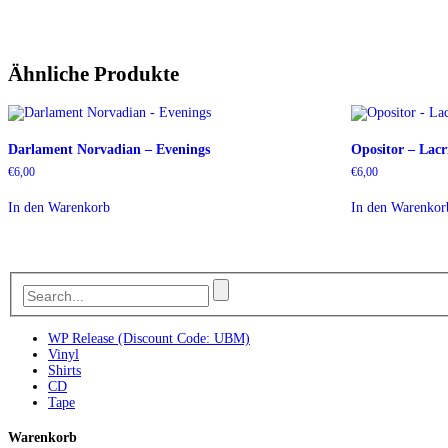
Ähnliche Produkte
Darlament Norvadian – Evenings
Opositor – Lac
€
6,00
€
6,00
In den Warenkorb
In den Warenkor
WP Release (Discount Code: UBM)
Vinyl
Shirts
CD
Tape
Warenkorb