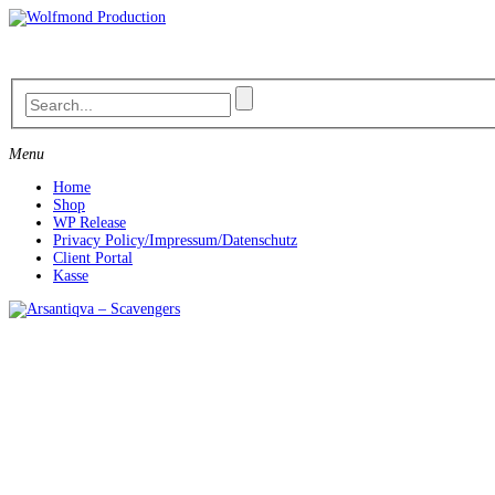
Skip
to
content
Menu
Home
Shop
WP Release
Privacy Policy/Impressum/Datenschutz
Client Portal
Kasse