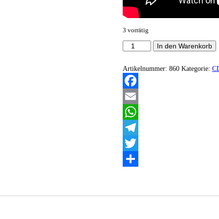
3 vorrätig
Arsantiqva
In den Warenkorb
‎–
Scavengers
Menge
Artikelnummer:
860
Kategorie:
C
Facebook
Email
WhatsApp
Telegram
Twitter
Teilen