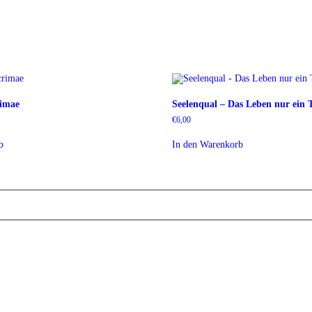
rimae
Seelenqual – Das Leben nur ei
€
6,00
b
In den Warenkorb