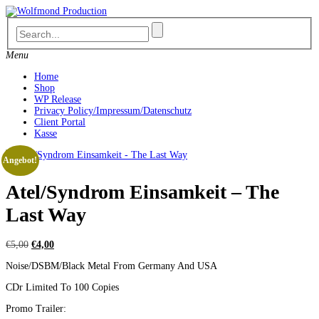
Skip
to
content
Menu
Home
Shop
WP Release
Privacy Policy/Impressum/Datenschutz
Client Portal
Kasse
Angebot!
Atel/Syndrom Einsamkeit – The
Last Way
Ursprünglicher
Aktueller
€
5,00
€
4,00
Preis
Preis
Noise/DSBM/Black Metal From Germany And USA
war:
ist:
€5,00
€4,00.
CDr Limited To 100 Copies
Promo Trailer: