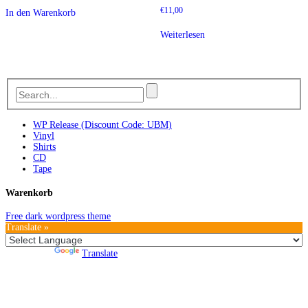
€
11,00
In den Warenkorb
Weiterlesen
WP Release (Discount Code: UBM)
Vinyl
Shirts
CD
Tape
Warenkorb
Free dark wordpress theme
Translate »
Powered by
Translate