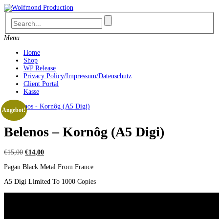
Skip
to
content
Menu
Home
Shop
WP Release
Privacy Policy/Impressum/Datenschutz
Client Portal
Kasse
Angebot!
Belenos – Kornôg (A5 Digi)
Ursprünglicher
Aktueller
€
15,00
€
14,00
Preis
Preis
Pagan Black Metal From France
war:
ist:
€15,00
€14,00.
A5 Digi Limited To 1000 Copies