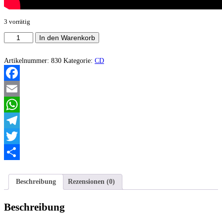
3 vorrätig
Blattaria
In den Warenkorb
‎–
Dream,
Dwell,
Artikelnummer:
830
Kategorie:
CD
Die
Menge
Facebook
Email
WhatsApp
Telegram
Twitter
Teilen
Beschreibung
Rezensionen (0)
Beschreibung