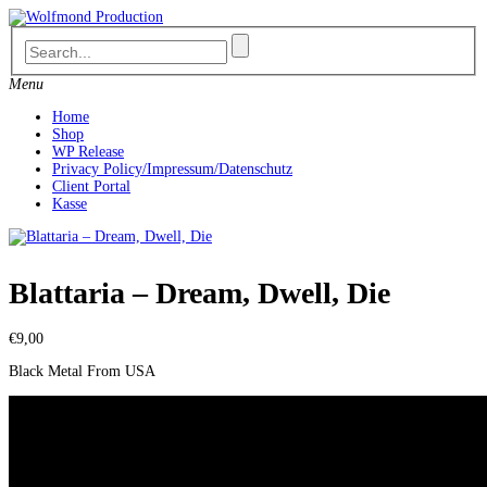
Skip
to
content
Menu
Home
Shop
WP Release
Privacy Policy/Impressum/Datenschutz
Client Portal
Kasse
Blattaria ‎– Dream, Dwell, Die
€
9,00
Black Metal From USA