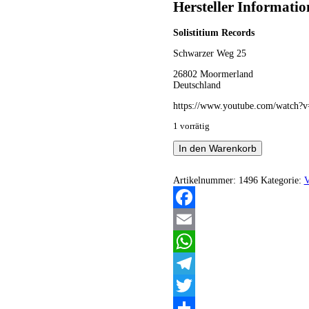
Hersteller Informati
Solistitium Records
Schwarzer Weg 25
26802 Moormerland
Deutschland
https://www.youtube.com/watch
1 vorrätig
Blodørn
In den Warenkorb
-
Fandens
inntog
Artikelnummer:
1496
Kategorie:
V
Menge
Facebook
Email
WhatsApp
Telegram
Twitter