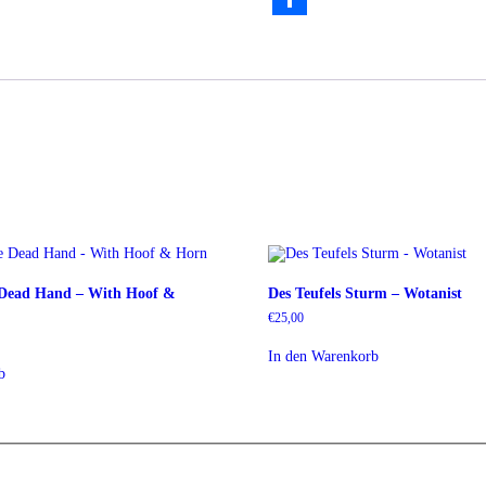
Teilen
 Dead Hand – With Hoof &
Des Teufels Sturm – Wotanist
€
25,00
In den Warenkorb
b