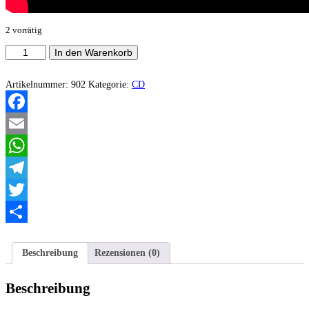
2 vorrätig
Bode
In den Warenkorb
Preto
‎–
Inverted
Artikelnummer:
902
Kategorie:
CD
Blood
Menge
Facebook
Email
WhatsApp
Telegram
Twitter
Teilen
Beschreibung
Rezensionen (0)
Beschreibung