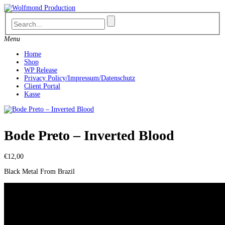
Skip
to
content
Menu
Home
Shop
WP Release
Privacy Policy/Impressum/Datenschutz
Client Portal
Kasse
Bode Preto ‎– Inverted Blood
€
12,00
Black Metal From Brazil