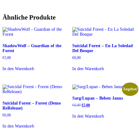
Ähnliche Produkte
ShadowWolf – Guardian of the
Suicidal Forest – En La Soledad
Forest
Del Bosque
€
5,00
€
6,00
In den Warenkorb
In den Warenkorb
Angebot!
Sarg/Lupan – Beben Janus
Suicidal Forest – Forest (Demo
Ursprünglicher
Aktueller
€
6,00
€
5,00
ReRelease)
Preis
Preis
war:
ist:
€
6,00
In den Warenkorb
€6,00
€5,00.
In den Warenkorb