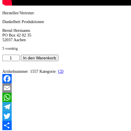
Hersteller/Vertreter:
Dunkelheit Produktionen
Bernd Hermanns
PO Box 42 02 35
52037 Aachen
5 vorrätig
Entartung
In den Warenkorb
-
Pesta
EP
Artikelnummer:
1557
Kategorie:
CD
Menge
Facebook
Email
WhatsApp
Telegram
Twitter