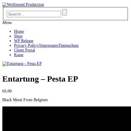
Skip
to
content
Menu
Home
Shop
WP Release
Privacy Policy/Impressum/Datenschutz
Client Portal
Kasse
Entartung – Pesta EP
€
6,00
Black Metal From Belgium