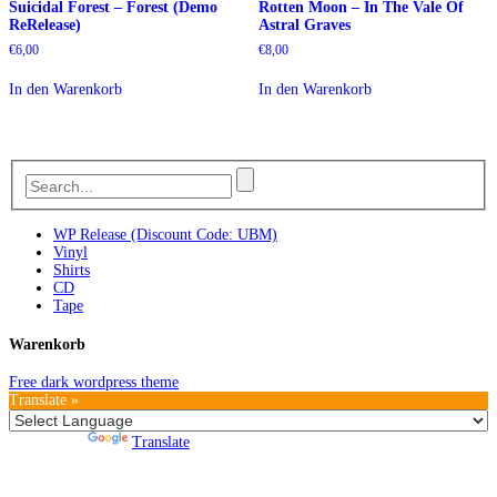
Suicidal Forest – Forest (Demo
Rotten Moon – In The Vale Of
ReRelease)
Astral Graves
€
6,00
€
8,00
In den Warenkorb
In den Warenkorb
WP Release (Discount Code: UBM)
Vinyl
Shirts
CD
Tape
Warenkorb
Free dark wordpress theme
Translate »
Powered by
Translate