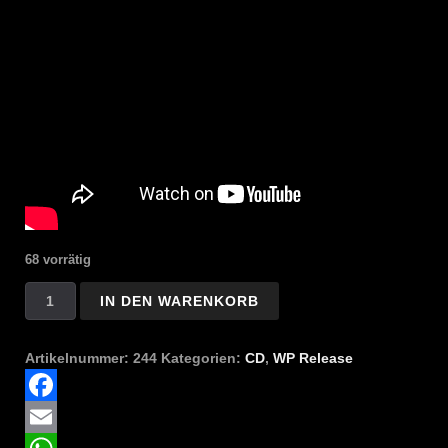
68 vorrätig
Eris/Prorok
IN DEN WARENKORB
-
Satanic
Communion
Artikelnummer:
244
Kategorien:
CD
,
WP Release
Menge
Facebook