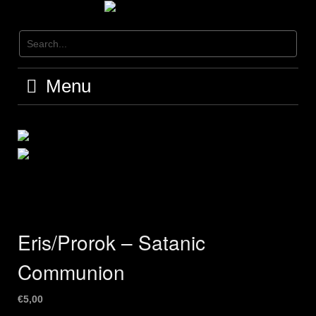
Skip
to
content
Menu
Eris/Prorok – Satanic
Communion
€
5,00