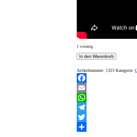
1 vorrätig
Exile
In den Warenkorb
-
Hatenight
Menge
Artikelnummer:
1323
Kategorie:
Facebook
Email
WhatsApp
Telegram
Twitter
Teilen