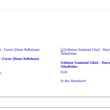
 – Forest (Demo ReRelease)
Schleisse Stankend Gliud – Hart
Nebelfelder
€
6,00
b
In den Warenkorb