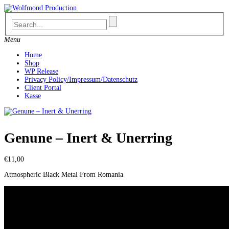
Skip
to
content
Menu
Home
Shop
WP Release
Privacy Policy/Impressum/Datenschutz
Client Portal
Kasse
Genune ‎– Inert & Unerring
€
11,00
Atmospheric Black Metal From Romania