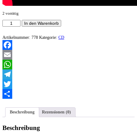
2 vorrätig
Genune
In den Warenkorb
‎–
Inert
&
Artikelnummer:
778
Kategorie:
CD
Unerring
Menge
Facebook
Email
WhatsApp
Telegram
Twitter
Teilen
Beschreibung
Rezensionen (0)
Beschreibung