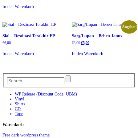
In den Warenkorb
Angebot!
Sial – Destinasi Terakhir EP
Sarg/Lupan – Beben Janus
Ursprünglicher
Aktueller
€
6,00
€
6,00
€
5,00
Preis
Preis
war:
ist:
In den Warenkorb
In den Warenkorb
€6,00
€5,00.
WP Release (Discount Code: UBM)
Vinyl
Shirts
CD
Tape
Warenkorb
Free dark wordpress theme