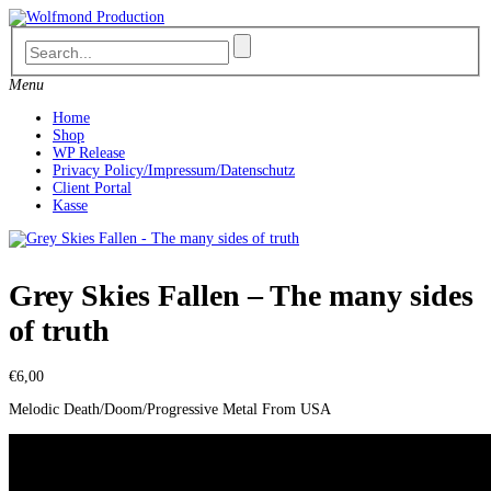
Skip
to
content
Menu
Home
Shop
WP Release
Privacy Policy/Impressum/Datenschutz
Client Portal
Kasse
Grey Skies Fallen – The many sides
of truth
€
6,00
Melodic Death/Doom/Progressive Metal From USA