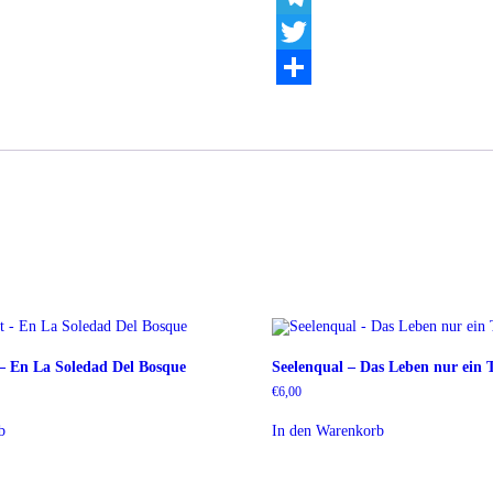
Telegram
Twitter
Teilen
 – En La Soledad Del Bosque
Seelenqual – Das Leben nur ei
€
6,00
b
In den Warenkorb