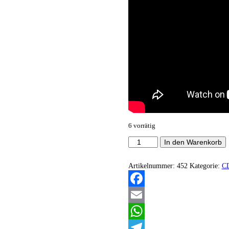
6 vorrätig
Halo
In den Warenkorb
Of
Flys
-
Artikelnummer:
452
Kategorie:
C
Bloodier
shade
of
Facebook
red
Menge
Email
WhatsApp