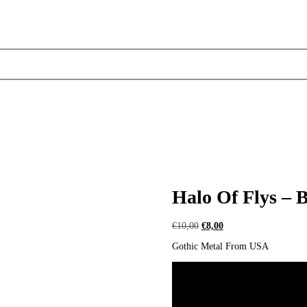
Halo Of Flys – B
Ursprünglicher
Aktueller
€
10,00
€
8,00
Preis
Preis
Gothic Metal From USA
war:
ist:
€10,00
€8,00.