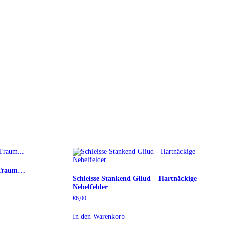
n Traum…
Schleisse Stankend Gliud – Hartnäckige
Nebelfelder
€
6,00
In den Warenkorb