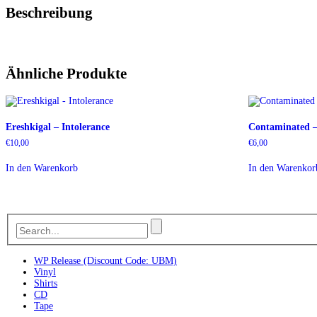
Beschreibung
Ähnliche Produkte
Ereshkigal – Intolerance
Contaminated 
€
10,00
€
6,00
In den Warenkorb
In den Warenkor
WP Release (Discount Code: UBM)
Vinyl
Shirts
CD
Tape