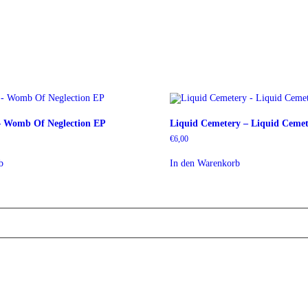
– Womb Of Neglection EP
Liquid Cemetery – Liquid Cemet
€
6,00
b
In den Warenkorb