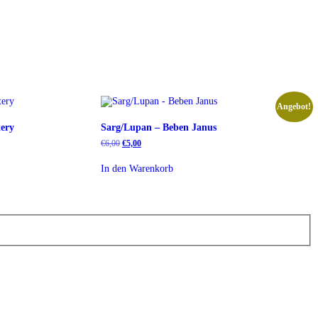
Angebot!
ery
Sarg/Lupan – Beben Janus
Ursprünglicher
Aktueller
€
6,00
€
5,00
Preis
Preis
war:
ist:
In den Warenkorb
€6,00
€5,00.