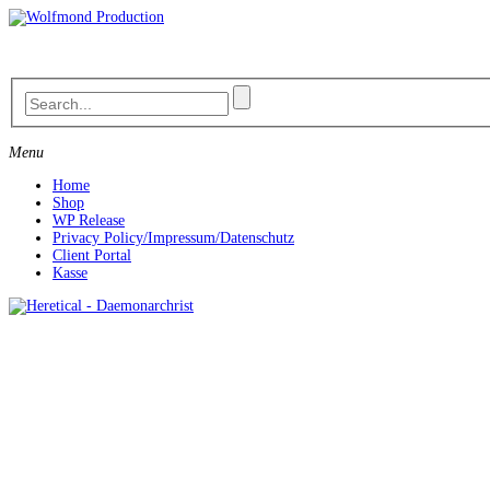
Skip
to
content
Menu
Home
Shop
WP Release
Privacy Policy/Impressum/Datenschutz
Client Portal
Kasse