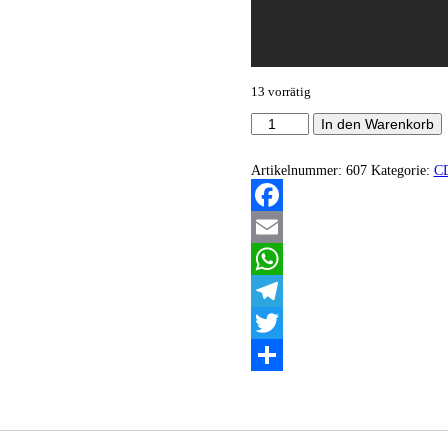
13 vorrätig
Heretical
In den Warenkorb
-
Daemonarchrist
Menge
Artikelnummer:
607
Kategorie:
C
Facebook
Email
WhatsApp
Telegram
Twitter
Teilen