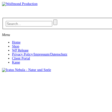
Skip
to
content
Menu
Home
Shop
WP Release
Privacy Policy/Impressum/Datenschutz
Client Portal
Kasse