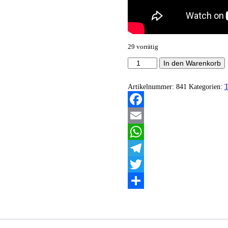
29 vorrätig
Iratus
In den Warenkorb
Nebula
-
Natur
Artikelnummer:
841
Kategorien:
T
und
Seele
Menge
Facebook
Email
WhatsApp
Telegram
Twitter
Teilen