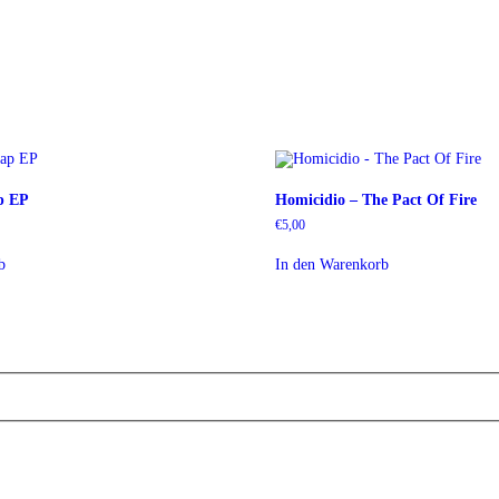
ap EP
Homicidio – The Pact Of Fire
€
5,00
b
In den Warenkorb