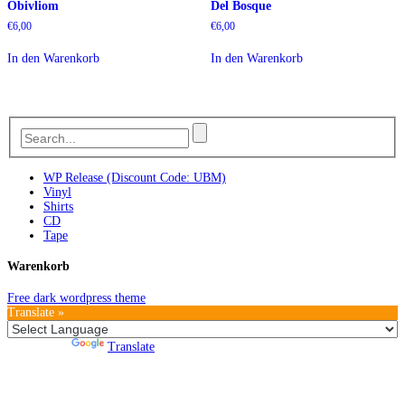
Obivliom
Del Bosque
€
6,00
€
6,00
In den Warenkorb
In den Warenkorb
WP Release (Discount Code: UBM)
Vinyl
Shirts
CD
Tape
Warenkorb
Free dark wordpress theme
Translate »
Powered by
Translate