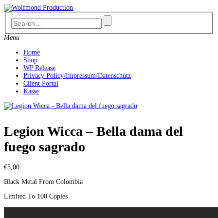
Skip
to
content
Menu
Home
Shop
WP Release
Privacy Policy/Impressum/Datenschutz
Client Portal
Kasse
Legion Wicca – Bella dama del
fuego sagrado
€
5,00
Black Metal From Colombia
Limited To 100 Copies