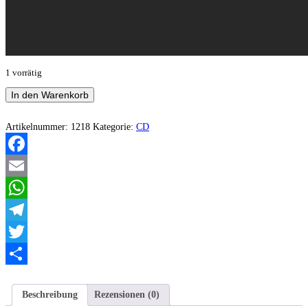
1 vorrätig
Legión
In den Warenkorb
Wicca
-
Doble
Artikelnummer:
1218
Kategorie:
CD
Moral
Católica
EP
Facebook
Menge
Email
WhatsApp
Telegram
Twitter
Teilen
Beschreibung
Rezensionen (0)