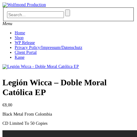
Skip
to
content
Menu
Home
Shop
WP Release
Privacy Policy/Impressum/Datenschutz
Client Portal
Kasse
Legión Wicca – Doble Moral
Católica EP
€
8,00
Black Metal From Colombia
CD Limited To 50 Copies