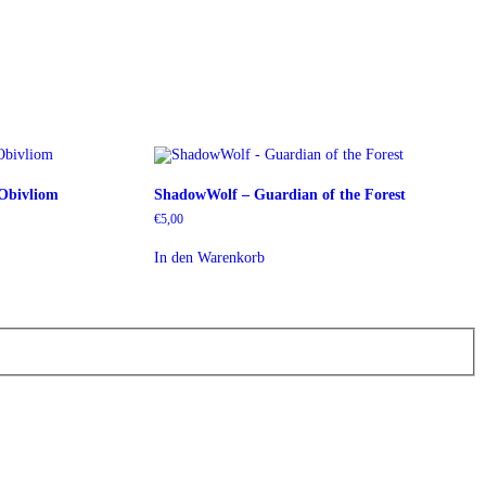
Obivliom
ShadowWolf – Guardian of the Forest
€
5,00
In den Warenkorb