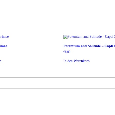
rimae
Potemtum and Solitude – Capti 
€
6,00
b
In den Warenkorb