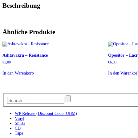
Beschreibung
Ähnliche Produkte
Ashtavakra – Resistance
Opositor – Lac
€
5,00
€
6,00
In den Warenkorb
In den Warenkor
WP Release (Discount Code: UBM)
Vinyl
Shirts
CD
Tape