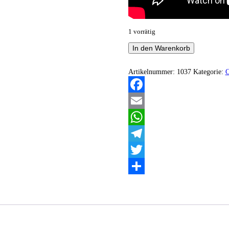
1 vorrätig
Mystical
In den Warenkorb
Fullmoon
-
Chthonian
Artikelnummer:
1037
Kategorie:
Theogony
Menge
Facebook
Email
WhatsApp
Telegram
Twitter
Teilen