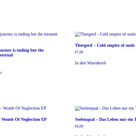
Thorgerd – Cold empire of souls
urney is ending but the
€
7,00
eternal
In den Warenkorb
b
– Womb Of Neglection EP
Seelenqual – Das Leben nur ei
€
6,00