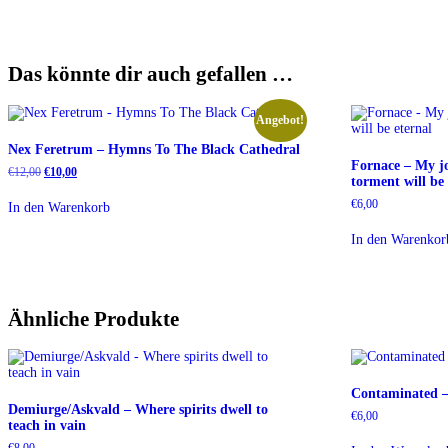
Das könnte dir auch gefallen …
Angebot!
Nex Feretrum – Hymns To The Black Cathedral
Fornace – My jo
Ursprünglicher
Aktueller
€
12,00
€
10,00
torment will be 
Preis
Preis
war:
ist:
€
6,00
In den Warenkorb
€12,00
€10,00.
In den Warenkor
Ähnliche Produkte
Contaminated 
Demiurge/Askvald – Where spirits dwell to
€
6,00
teach in vain