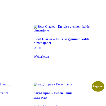
Sicut Glacies – En reise gjennom kalde
dimensjoner
€
11,00
Weiterlesen
Angebot!
n Traum…
Sarg/Lupan – Beben Janus
Ursprünglicher
Aktueller
€
6,00
€
5,00
Preis
Preis
war:
ist: