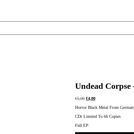
Undead Corpse 
Ursprünglicher
Aktueller
€
5,00
€
4,00
Preis
Preis
Horror Black Metal From German
war:
ist:
€5,00
€4,00.
CDr Limited To 66 Copies
Full EP: