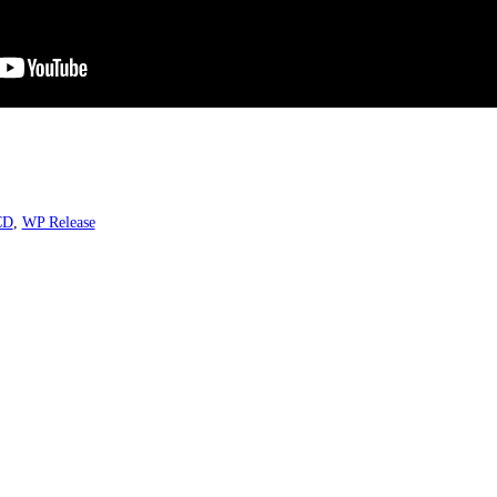
CD
,
WP Release