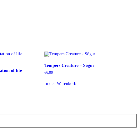
Tempers Creature – Sögur
tion of life
€
6,00
In den Warenkorb