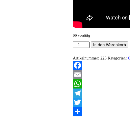
66 vorrätig
Undead
In den Warenkorb
Corpse
-
Blut
Artikelnummer:
225
Kategorien:
im
Nebel
EP
Facebook
Menge
Email
WhatsApp
Telegram
Twitter
Teilen