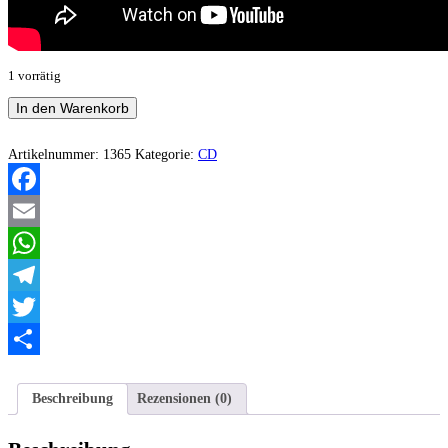
1 vorrätig
Neoheresy
In den Warenkorb
-
Noc
która
Artikelnummer:
1365
Kategorie:
CD
dniem
się
stała
Facebook
Menge
Email
WhatsApp
Telegram
Twitter
Teilen
Beschreibung
Rezensionen (0)