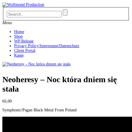
Skip
to
content
Menu
Home
Shop
WP Release
Privacy Policy/Impressum/Datenschutz
Client Portal
Kasse
Neoheresy – Noc która dniem się
stała
€
6,00
Symphonic/Pagan Black Metal From Poland