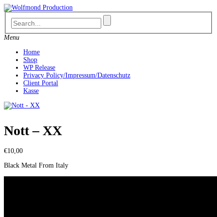
Skip
to
content
Menu
Home
Shop
WP Release
Privacy Policy/Impressum/Datenschutz
Client Portal
Kasse
Nott – XX
€
10,00
Black Metal From Italy