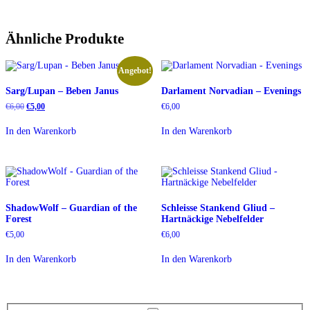
Ähnliche Produkte
Angebot!
Sarg/Lupan – Beben Janus
Darlament Norvadian – Evenings
Ursprünglicher
Aktueller
€
6,00
€
5,00
€
6,00
Preis
Preis
war:
ist:
In den Warenkorb
In den Warenkorb
€6,00
€5,00.
ShadowWolf – Guardian of the
Schleisse Stankend Gliud –
Forest
Hartnäckige Nebelfelder
€
5,00
€
6,00
In den Warenkorb
In den Warenkorb