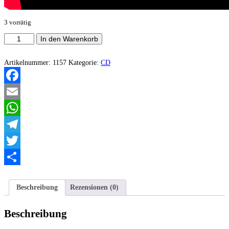
3 vorrätig
Nott
In den Warenkorb
-
XX
Menge
Artikelnummer:
1157
Kategorie:
CD
Facebook
Email
WhatsApp
Telegram
Twitter
Teilen
Beschreibung
Rezensionen (0)
Beschreibung