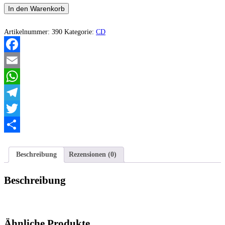
Projekt
In den Warenkorb
Nebelkrähe
-
Verloren
Artikelnummer:
390
Kategorie:
CD
und
Vergessen
Menge
Facebook
Email
WhatsApp
Telegram
Twitter
Teilen
Beschreibung
Rezensionen (0)
Beschreibung
Ähnliche Produkte