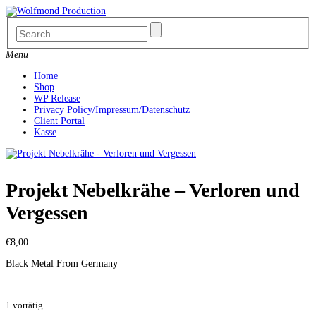
Skip
to
content
Menu
Home
Shop
WP Release
Privacy Policy/Impressum/Datenschutz
Client Portal
Kasse
Projekt Nebelkrähe – Verloren und
Vergessen
€
8,00
Black Metal From Germany
1 vorrätig