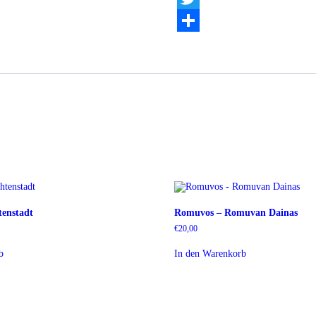
Twitter
Teilen
tenstadt
Romuvos – Romuvan Dainas
€
20,00
b
In den Warenkorb