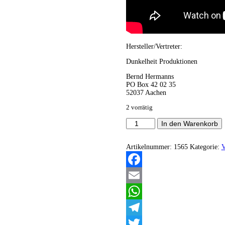
Hersteller/Vertreter:
Dunkelheit Produktionen
Bernd Hermanns
PO Box 42 02 35
52037 Aachen
2 vorrätig
Rituals
In den Warenkorb
Of
The
Dead
Artikelnummer:
1565
Kategorie:
V
Hand
-
With
Facebook
Hoof
&
Email
Horn
Menge
WhatsApp
Telegram