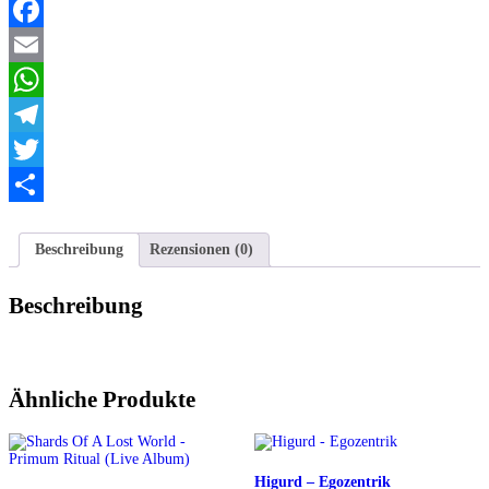
of
doom
Facebook
Menge
Email
WhatsApp
Telegram
Twitter
Teilen
Beschreibung
Rezensionen (0)
Beschreibung
Ähnliche Produkte
Higurd – Egozentrik