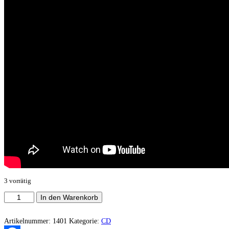
3 vorrätig
Rump-
In den Warenkorb
fed-
Ronyon
-
Artikelnummer:
1401
Kategorie:
CD
Serenades