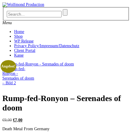
Skip
to
content
Menu
Home
Shop
WP Release
Privacy Policy/Impressum/Datenschutz
Client Portal
Kasse
Angebot!
Rump-fed-Ronyon – Serenades of
doom
Ursprünglicher
Aktueller
€
9,00
€
7,00
Preis
Preis
Death Metal From Germany
war:
ist: