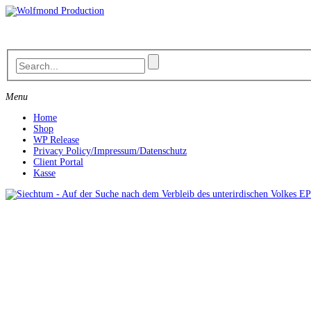
Skip
to
content
Menu
Home
Shop
WP Release
Privacy Policy/Impressum/Datenschutz
Client Portal
Kasse