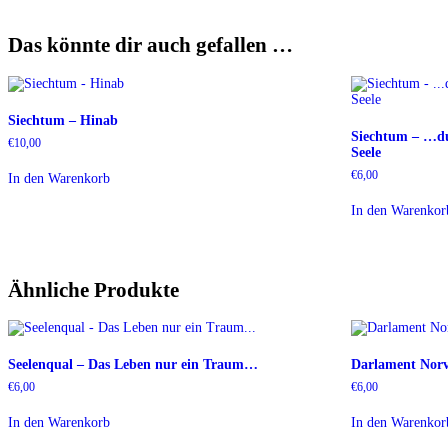
Das könnte dir auch gefallen …
Siechtum – Hinab
Siechtum – …du
€
10,00
Seele
€
6,00
In den Warenkorb
In den Warenkor
Ähnliche Produkte
Seelenqual – Das Leben nur ein Traum…
Darlament Norv
€
6,00
€
6,00
In den Warenkorb
In den Warenkor