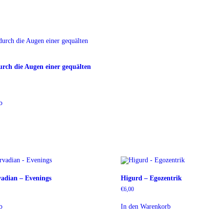
rch die Augen einer gequälten
b
adian – Evenings
Higurd – Egozentrik
€
6,00
b
In den Warenkorb