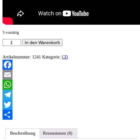
5 vorrätig
Survive
In den Warenkorb
-
Live
At
Artikelnummer:
1241
Kategorie:
CD
Death
Valley
Menge
Facebook
Email
WhatsApp
Telegram
Twitter
Teilen
Beschreibung
Rezensionen (0)