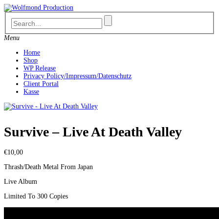
Skip
to
content
Menu
Home
Shop
WP Release
Privacy Policy/Impressum/Datenschutz
Client Portal
Kasse
Survive – Live At Death Valley
€
10,00
Thrash/Death Metal From Japan
Live Album
Limited To 300 Copies