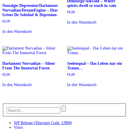
Demiurge/Askvald – Where
Nostalgie Depression/Darlament
spirits dwell to teach in vain
Norvadian/DreamEngine – Dias
€
8,00
Grises De Soledad & Depresion
€
6,00
In den Warenkorb
In den Warenkorb
Darlament Norvadian – Silent
Seelenqual – Das Leben nur ein
From The Immortal Forest
Traum…
€
6,00
€
6,00
In den Warenkorb
In den Warenkorb
WP Release (Discount Code: UBM)
Vinyl