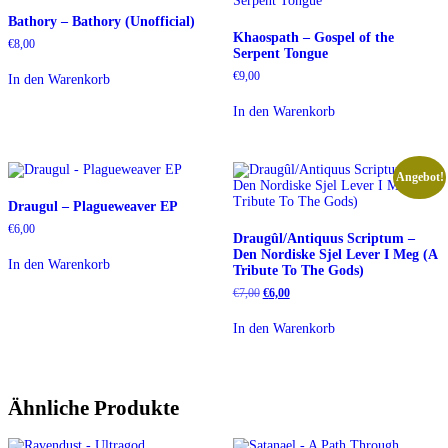
Bathory – Bathory (Unofficial)
Khaospath – Gospel of the
€
8,00
Serpent Tongue
€
9,00
In den Warenkorb
In den Warenkorb
Angebot!
Draugul – Plagueweaver EP
€
6,00
Draugûl/Antiquus Scriptum –
Den Nordiske Sjel Lever I Meg (A
In den Warenkorb
Tribute To The Gods)
Ursprünglicher
Aktueller
€
7,00
€
6,00
Preis
Preis
war:
ist:
In den Warenkorb
€7,00
€6,00.
Ähnliche Produkte