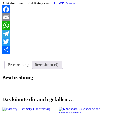
I
Artikelnummer:
1254
Kategorien:
CD
,
WP Release
Sorg
Menge
Facebook
Email
WhatsApp
Telegram
Twitter
Teilen
Beschreibung
Rezensionen (0)
Beschreibung
Das könnte dir auch gefallen …