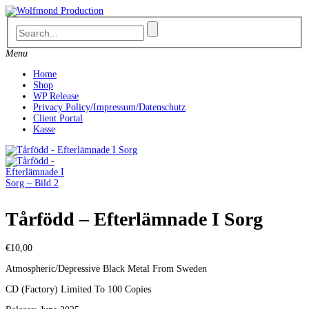
Skip
to
content
Menu
Home
Shop
WP Release
Privacy Policy/Impressum/Datenschutz
Client Portal
Kasse
Tårfödd – Efterlämnade I Sorg
€
10,00
Atmospheric/Depressive Black Metal From Sweden
CD (Factory) Limited To 100 Copies