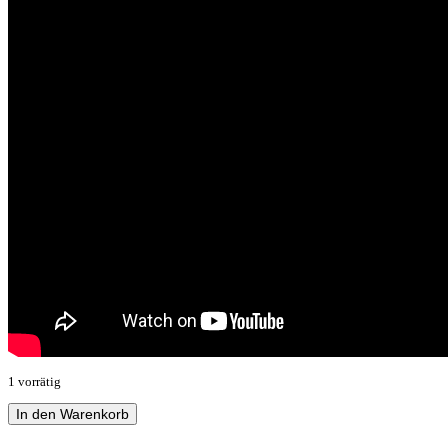
1 vorrätig
Tårfödd
In den Warenkorb
-
Efterlämnade