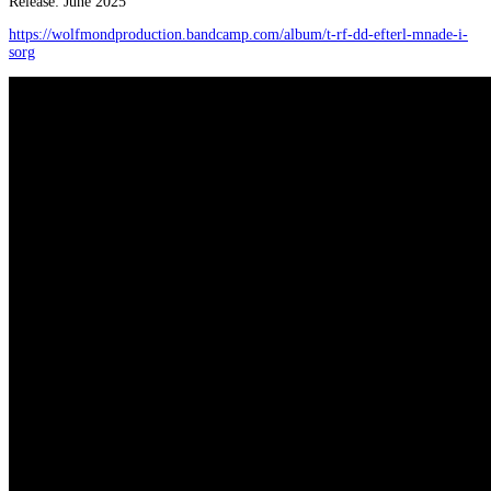
Release: June 2025
https://wolfmondproduction.bandcamp.com/album/t-rf-dd-efterl-mnade-i-
sorg