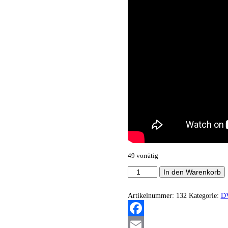
49 vorrätig
The
In den Warenkorb
Hungry
John
Buckman
Artikelnummer:
132
Kategorie:
D
(PRF
Movie)
Menge
Facebook