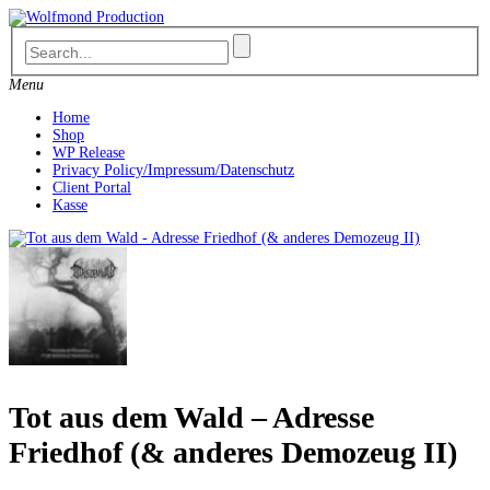
Skip
to
content
Menu
Home
Shop
WP Release
Privacy Policy/Impressum/Datenschutz
Client Portal
Kasse
Tot aus dem Wald – Adresse
Friedhof (& anderes Demozeug II)