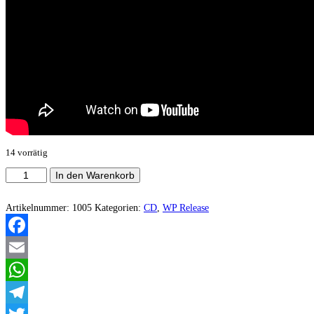
14 vorrätig
Tot
In den Warenkorb
aus
dem
Wald
Artikelnummer:
1005
Kategorien:
CD
,
WP Release
-
Adresse
Friedhof
Facebook
(&
anderes
Email
Demozeug
II)
WhatsApp
Menge