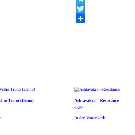
Telegram
Twitter
Teilen
elho Trono (Demo)
Ashtavakra – Resistance
€
5,00
b
In den Warenkorb