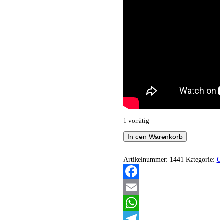
1 vorrätig
Valkyrja
In den Warenkorb
-
The
Invocation
Artikelnummer:
1441
Kategorie:
of
Demise
Menge
Facebook
Email
WhatsApp