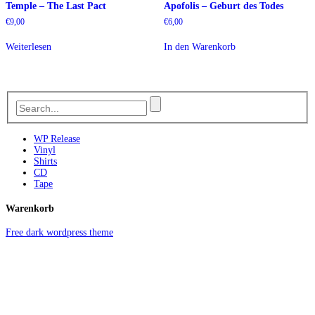
Temple – The Last Pact
Apofolis – Geburt des Todes
€
9,00
€
6,00
Weiterlesen
In den Warenkorb
WP Release
Vinyl
Shirts
CD
Tape
Warenkorb
Free dark wordpress theme