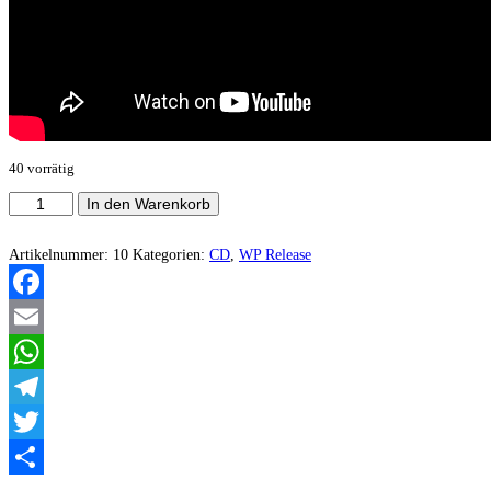
40 vorrätig
Vulfehrie
In den Warenkorb
-
The
Devouring
Artikelnummer:
10
Kategorien:
CD
,
WP Release
Fire
Of
Mortality
Facebook
Menge
Email
WhatsApp
Telegram
Twitter