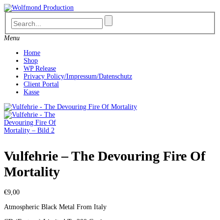
Skip
to
content
Menu
Home
Shop
WP Release
Privacy Policy/Impressum/Datenschutz
Client Portal
Kasse
Vulfehrie – The Devouring Fire Of
Mortality
€
9,00
Atmospheric Black Metal From Italy