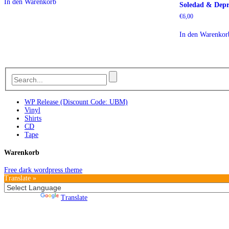
In den Warenkorb
Soledad & Depr
€
6,00
In den Warenkor
WP Release (Discount Code: UBM)
Vinyl
Shirts
CD
Tape
Warenkorb
Free dark wordpress theme
Translate »
Powered by
Translate