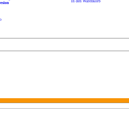
In den Warenkorb
esion
b