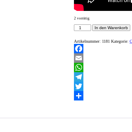
2 vorrätig
Aegeon
In den Warenkorb
-
Nocturnal
Glorification
Artikelnummer:
1181
Kategorie:
Menge
Facebook
Email
WhatsApp
Telegram
Twitter
Teilen