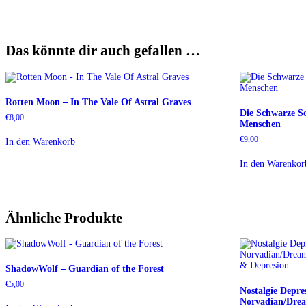
Das könnte dir auch gefallen …
Rotten Moon – In The Vale Of Astral Graves
Die Schwarze S
€
8,00
Menschen
€
9,00
In den Warenkorb
In den Warenkor
Ähnliche Produkte
ShadowWolf – Guardian of the Forest
€
5,00
Nostalgie Depre
Norvadian/Drea