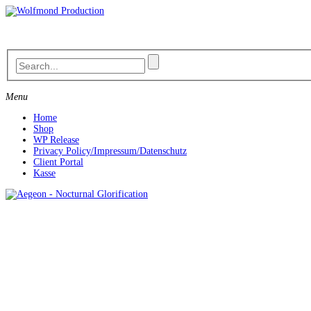
Skip
to
content
Menu
Home
Shop
WP Release
Privacy Policy/Impressum/Datenschutz
Client Portal
Kasse