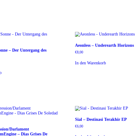
Aeonless – Underearth Horizons
onne – Der Untergang des
€
8,00
In den Warenkorb
b
Sial – Destinasi Terakhir EP
€
6,00
ssion/Darlament
mEngine – Dias Grises De