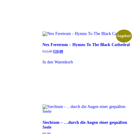
Angebot!
Nex Feretrum – Hymns To The Black Cathedral
Ursprünglicher
Aktueller
€
12,00
€
10,00
Preis
Preis
war:
ist:
In den Warenkorb
€12,00
€10,00.
Siechtum – …durch die Augen einer gequälten
Seele