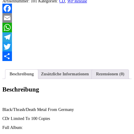
-
Artikelnummer:
101
Kategorien:
CD
,
WP Release
Hartnäckige
Nebelfelder
Menge
Facebook
Email
WhatsApp
Telegram
Twitter
Teilen
Beschreibung
Zusätzliche Informationen
Rezensionen (0)
Beschreibung
Black/Thrash/Death Metal From Germany
CDr Limited To 100 Copies
Full Album: