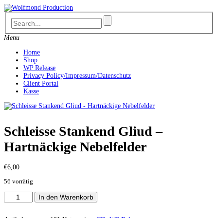
Skip
to
content
Menu
Home
Shop
WP Release
Privacy Policy/Impressum/Datenschutz
Client Portal
Kasse
Schleisse Stankend Gliud –
Hartnäckige Nebelfelder
€
6,00
56 vorrätig
Schleisse
In den Warenkorb
Stankend
Gliud