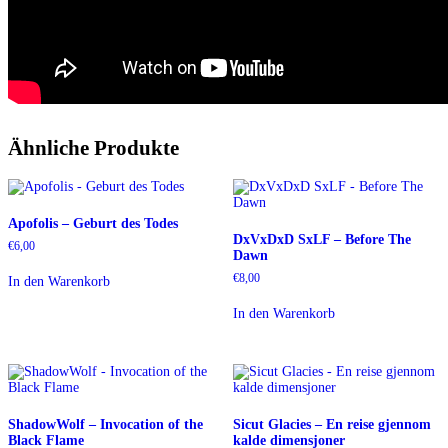
Ähnliche Produkte
Apofolis – Geburt des Todes
DxVxDxD SxLF – Before The
€
6,00
Dawn
€
8,00
In den Warenkorb
In den Warenkorb
ShadowWolf – Invocation of the
Sicut Glacies – En reise gjennom
Black Flame
kalde dimensjoner