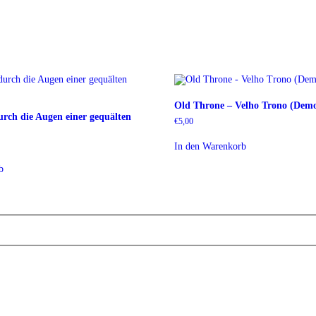
Old Throne – Velho Trono (Dem
rch die Augen einer gequälten
€
5,00
In den Warenkorb
b