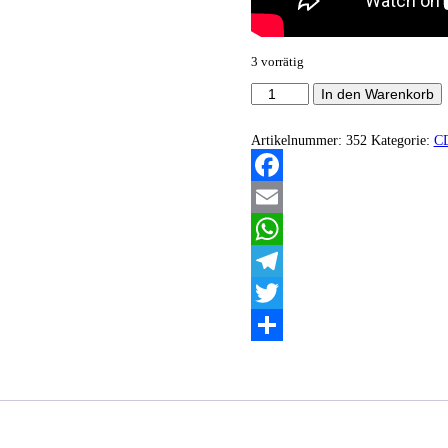
3 vorrätig
Aeveron
In den Warenkorb
-
Construality
Menge
Artikelnummer:
352
Kategorie:
C
Facebook
Email
WhatsApp
Telegram
Twitter
Teilen