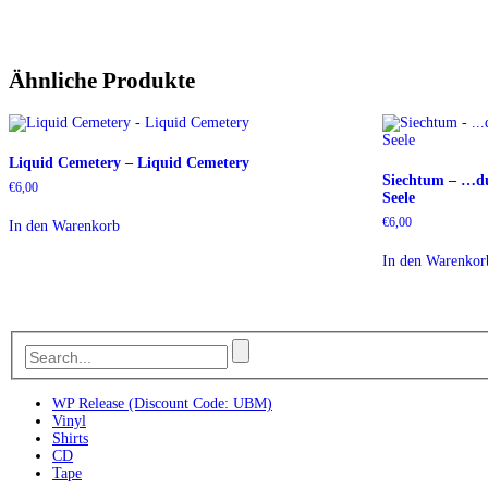
Ähnliche Produkte
Liquid Cemetery – Liquid Cemetery
Siechtum – …du
€
6,00
Seele
€
6,00
In den Warenkorb
In den Warenkor
WP Release (Discount Code: UBM)
Vinyl
Shirts
CD
Tape