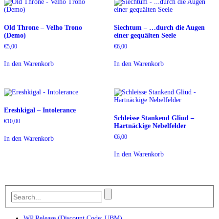
Old Throne – Velho Trono
Siechtum – …durch die Augen
(Demo)
einer gequälten Seele
€
5,00
€
6,00
In den Warenkorb
In den Warenkorb
Ereshkigal – Intolerance
Schleisse Stankend Gliud –
€
10,00
Hartnäckige Nebelfelder
€
6,00
In den Warenkorb
In den Warenkorb
WP Release (Discount Code: UBM)