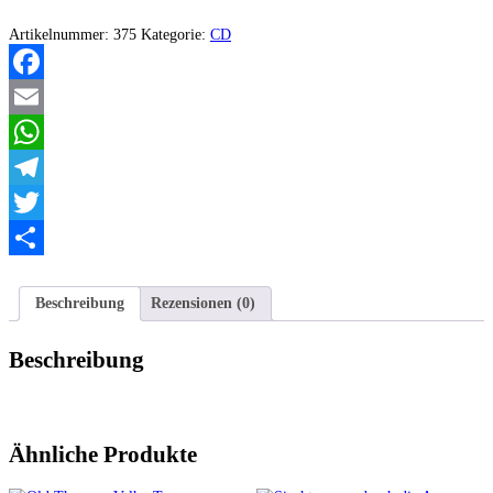
Taran
Menge
Artikelnummer:
375
Kategorie:
CD
Facebook
Email
WhatsApp
Telegram
Twitter
Teilen
Beschreibung
Rezensionen (0)
Beschreibung
Ähnliche Produkte