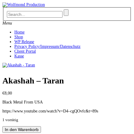
Skip
to
content
Menu
Home
Shop
WP Release
Privacy Policy/Impressum/Datenschutz
Client Portal
Kasse
Akashah – Taran
€
8,00
Black Metal From USA
https://www.youtube.com/watch?v=D4–cgQOvfc&t=89s
1 vorrätig
Akashah
In den Warenkorb
-