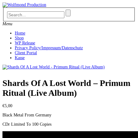
Skip
to
content
Menu
Home
Shop
WP Release
Privacy Policy/Impressum/Datenschutz
Client Portal
Kasse
Shards Of A Lost World – Primum
Ritual (Live Album)
€
5,00
Black Metal From Germany
CDr Limited To 100 Copies