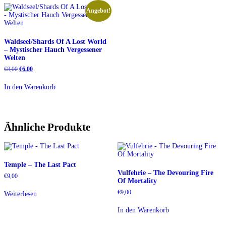
Angebot!
Waldseel/Shards Of A Lost World
– Mystischer Hauch Vergessener
Welten
Ursprünglicher
Aktueller
€
8,00
€
6,00
Preis
Preis
war:
ist:
In den Warenkorb
€8,00
€6,00.
Ähnliche Produkte
Temple – The Last Pact
Vulfehrie – The Devouring Fire
€
9,00
Of Mortality
€
9,00
Weiterlesen
In den Warenkorb