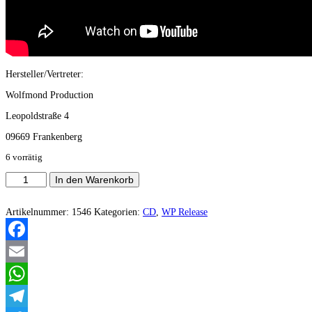
Hersteller/Vertreter:
Wolfmond Production
Leopoldstraße 4
09669 Frankenberg
6 vorrätig
Shards
In den Warenkorb
Of
A
Lost
Artikelnummer:
1546
Kategorien:
CD
,
WP Release
World
-
Primum
Facebook
Ritual
(Live
Email
Album)
Menge
WhatsApp