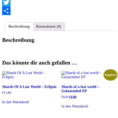
Telegram
Twitter
Teilen
Beschreibung
Rezensionen (0)
Beschreibung
Das könnte dir auch gefallen …
Angebot!
Shards Of A Lost World – Eclipsis
Shards of a lost world –
Geisternebel EP
€
11,00
Ursprünglicher
Aktueller
€
6,00
€
4,00
Preis
Preis
In den Warenkorb
war:
ist:
In den Warenkorb
€6,00
€4,00.