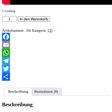
2 vorrätig
Angantyr/Nasheim
In den Warenkorb
Menge
Artikelnummer:
356
Kategorie:
CD
Facebook
Email
WhatsApp
Telegram
Twitter
Teilen
Beschreibung
Rezensionen (0)
Beschreibung