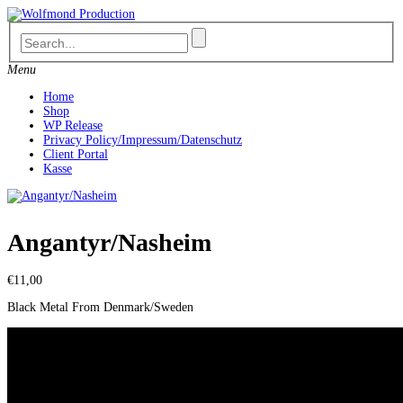
Skip
to
content
Menu
Home
Shop
WP Release
Privacy Policy/Impressum/Datenschutz
Client Portal
Kasse
Angantyr/Nasheim
€
11,00
Black Metal From Denmark/Sweden