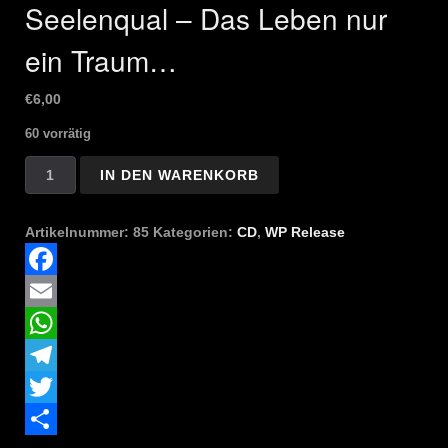
Seelenqual – Das Leben nur
ein Traum…
€
6,00
60 vorrätig
Seelenqual
IN DEN WARENKORB
-
Das
Leben
Artikelnummer:
85
Kategorien:
CD
,
WP Release
nur
ein
Traum...
Facebook
Menge
Email
WhatsApp
Telegram
Twitter