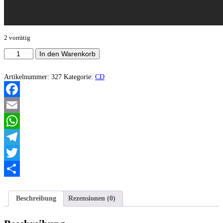
2 vorrätig
Arra
In den Warenkorb
-
Upheaval
of
Artikelnummer:
327
Kategorie:
CD
Destructive
Hate
Menge
Facebook
Email
WhatsApp
Telegram
Twitter
Teilen
Beschreibung
Rezensionen (0)