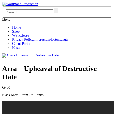
Skip
to
content
Menu
Home
Shop
WP Release
Privacy Policy/Impressum/Datenschutz
Client Portal
Kasse
Arra – Upheaval of Destructive
Hate
€
9,00
Black Metal From Sri Lanka