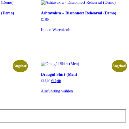
l (Demo)
Ashtavakra – Disconnect Rehearsal (Demo)
€
5,00
In den Warenkorb
Angebot!
Angebot!
Draugûl Shirt (Men)
Ursprünglicher
Aktueller
€
15,00
€
10,00
Preis
Preis
Dieses
war:
ist:
Ausführung wählen
Produkt
€15,00
€10,00.
weist
mehrere
Varianten
auf.
Die
Optionen
können
auf