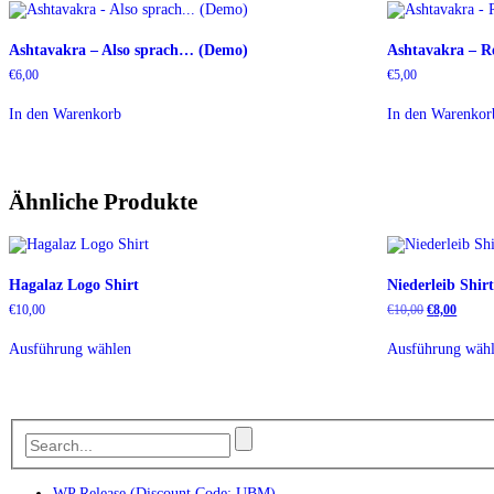
Ashtavakra – Also sprach… (Demo)
Ashtavakra – Re
€
6,00
€
5,00
In den Warenkorb
In den Warenkor
Ähnliche Produkte
Hagalaz Logo Shirt
Niederleib Shir
Ursprünglich
Aktuell
€
10,00
€
10,00
€
8,00
Preis
Preis
Dieses
war:
ist:
Ausführung wählen
Ausführung wäh
Produkt
€10,00
€8,00.
weist
mehrere
Varianten
auf.
Die
Optionen
können
auf
WP Release (Discount Code: UBM)