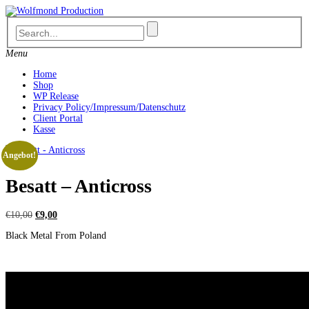
Skip
to
content
Menu
Home
Shop
WP Release
Privacy Policy/Impressum/Datenschutz
Client Portal
Kasse
Angebot!
Besatt – Anticross
Ursprünglicher
Aktueller
€
10,00
€
9,00
Preis
Preis
Black Metal From Poland
war:
ist:
€10,00
€9,00.