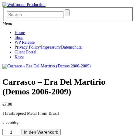
Skip
to
content
Menu
Home
Shop
WP Release
Privacy Policy/Impressum/Datenschutz
Client Portal
Kasse
Carrasco – Era Del Martirio
(Demos 2006-2009)
€
7,00
Thrash/Speed Metal From Brazil
3 vorrätig
Carrasco
In den Warenkorb
-