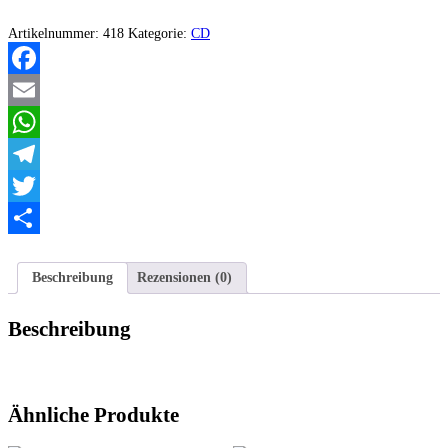
Era
Del
Artikelnummer:
418
Kategorie:
CD
Martirio
(Demos
2006-
Facebook
2009)
Menge
Email
WhatsApp
Telegram
Twitter
Teilen
Beschreibung
Rezensionen (0)
Beschreibung
Ähnliche Produkte