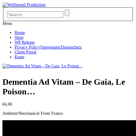
Skip
to
content
Menu
Home
Shop
WP Release
Privacy Policy/Impressum/Datenschutz
Client Portal
Kasse
Dementia Ad Vitam – De Gaia, Le
Poison…
€
6,00
Ambient/Neoclassical From France