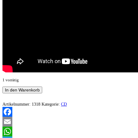
1 vorrätig
Dementia
In den Warenkorb
Ad
Vitam
-
Artikelnummer:
1318
Kategorie:
CD
De
Gaia,
Le
Facebook
Poison...
Menge
Email